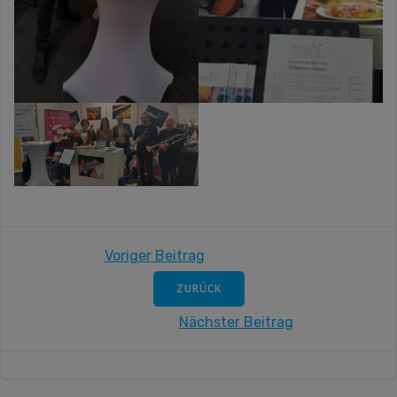
Post
Voriger Beitrag
navigation
ZURÜCK
Post
Nächster Beitrag
navigation