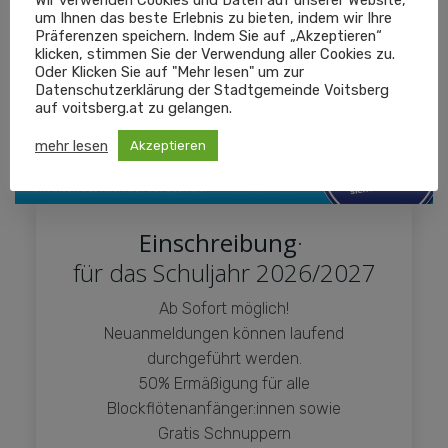
Wir verwenden Cookies und Daten auf unserer Website,
um Ihnen das beste Erlebnis zu bieten, indem wir Ihre
Präferenzen speichern. Indem Sie auf „Akzeptieren“
klicken, stimmen Sie der Verwendung aller Cookies zu.
Oder Klicken Sie auf "Mehr lesen" um zur
Datenschutzerklärung der Stadtgemeinde Voitsberg
auf voitsberg.at zu gelangen.
mehr lesen
Akzeptieren
Einschreibung
·
für das Schuljahr 2026/2027
Ab Sofort möglich!
Neuanmeldungen können laufend
durchgeführt werden.
50% Ermäßigung für alle
Blockflötenanfänger:innen sowie
Gratis Schnuppern