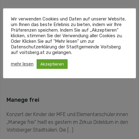
Wir verwenden Cookies und Daten auf unserer Website,
um Ihnen das beste Erlebnis zu bieten, indem wir Ihre
Präferenzen speichern. Indem Sie auf „Akzeptieren“
klicken, stimmen Sie der Verwendung aller Cookies zu.
Oder Klicken Sie auf "Mehr lesen" um zur
Datenschutzerklärung der Stadtgemeinde Voitsberg
auf voitsberg.at zu gelangen.
mehr lesen
Akzeptieren
Manege frei
Konzert der Kinder der MFE und Elementarschüler:innen
„Manege frei“ hieß es gestern im Zirkus Dideldum in den
Voitsberger Stadtsälen. Die […]